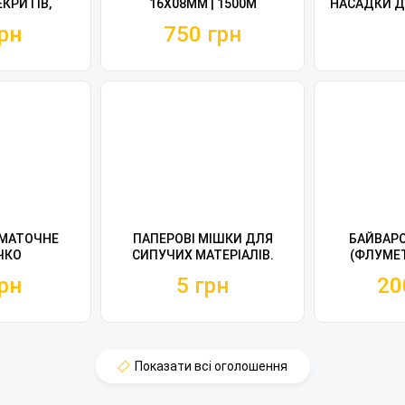
ЕКРИТІВ,
16Х08ММ | 1500М
НАСАДКИ Д
ДІВ
КОМБАЙ
рн
750 грн
МАТОЧНЕ
ПАПЕРОВІ МІШКИ ДЛЯ
БАЙВАРО
ЧКО
СИПУЧИХ МАТЕРІАЛІВ.
(ФЛУМЕТ
МІШКИ ДЛЯ ВУГІЛЛЯ
(БЛІСТЕР
рн
5 грн
20
(НІМЕЧ
ВАРОАТ
Показати всі оголошення