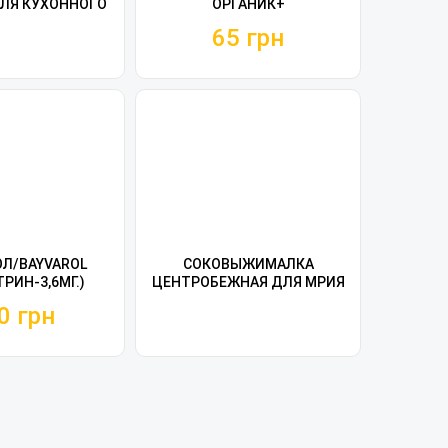
ЛЯ КУХОННОГО
ОРГАНИК+
НА МРИЯ 2М
65 грн
Л/BAYVAROL
СОКОВЫЖИМАЛКА
РИН-3,6МГ.)
ЦЕНТРОБЕЖНАЯ ДЛЯ МРИЯ
-4 ПЛАСТИНИ)
2М
0 грн
ЧИНА) - ВІД
ОЗУ БДЖІЛ