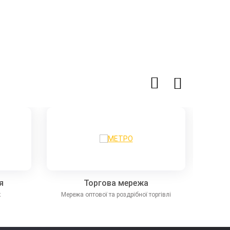
я
Торгова мережа
к
Мережа оптової та роздрібної торгівлі
Виробник
ООО «Нова Пошта»