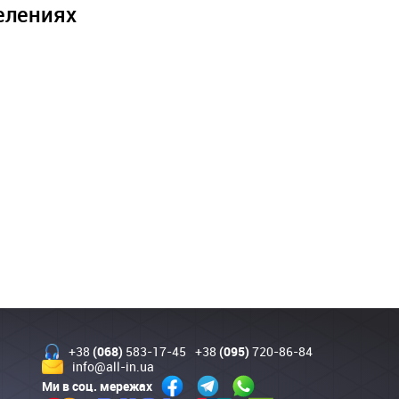
елениях
+38
(068)
583-17-45
+38
(095)
720-86-84
info@all-in.ua
Ми в соц. мережах