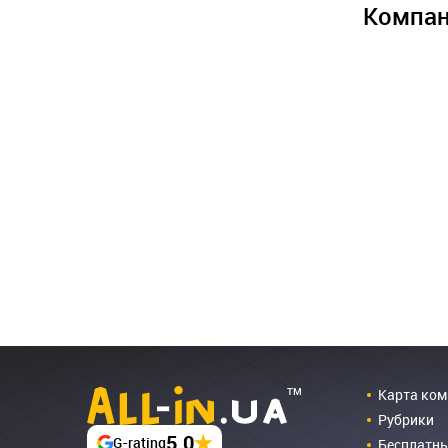
Компан
Карта ко
Рубрики
5.0
G-rating
Бесплатны